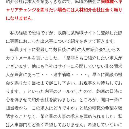
紹介会社は求人企業ありきなので、転職の機会に
異職種へキ
ャリアチェンジを図りたい場合には人材紹介会社は全く頼り
になりません
。
私の経験で恐縮ですが、以前に某転職サイトに登録した際
に実際におこった出来事について紹介をさせて頂きます。
転職サイトに登録して数日後に3社の人材紹介会社からス
カウトメールを貰いました。「是非ともご紹介したい求人が
ございます。他にも当社はサイトに公開していない非公開求
人が豊富にあって・・・途中省略・・・・。早々に面談の機
会を賜りたく当社まで起こし下さい。お返事をお待ちしてお
ります。」といった内容のメールでしたので、約束の日時に
心を弾ませて紹介会社を訪ねました。ところが、開口一番に
担当者から「この求人はどうですか」と私の転職の希望を確
認することなく、某企業の人事の求人を薦められました。私
は人事部門など全く希望しておりません。希望していないに