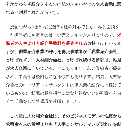
もかかわらず紹介をするのは私のスキルがその
求人企業に売
れる
と判断されたからです。
残念ながら3社ともにほぼ同様の対応でした。私と面談を
した担当者にも毎月の厳しい営業ノルマがありますので、
求
職者の人生よりも紹介手数料を優先される
気持ちはわかりま
すが、
職業紹介事業の許可を得た事業者が「職業紹介会社」
と呼ばれず、「人材紹介会社」と呼ばれ続ける所以は、軸足
が求人企業に向いている
ことにあります。若い登録者が優先
され、中高年は後回しになる傾向もあります。
結局、人材紹
介会社のキャリアコンサルタントは求人票の紹介には長けて
いるものの、転職の相談相手にはなり得ないとの判断から自
分で活動をして希望職で就職しました。
この様に
人材紹介会社は、そのビジネスモデルの性質から
求職者本人の希望よりも「人事コンサルティング契約」を結