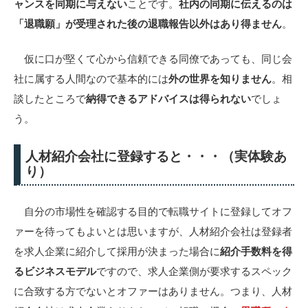
ャンスを同期に与えない
ことです。
社内の同期に伝えるのは
「退職願」が受理された後の退職報告以外はあり得ません
。
仮に口が堅くて心から信頼できる同僚であっても、同じ会
社に属する人間なので基本的には
外の世界を知りません
。相
談したところで
納得できるアドバイスは得られない
でしょ
う。
人材紹介会社に登録すると・・・（実体験あ
り）
自分の市場性を確認する目的で転職サイトに登録してオフ
ァーを待ってもよいとは思いますが、人材紹介会社は登録者
を求人企業に紹介して採用が決まった場合に
紹介手数料を得
るビジネスモデル
ですので、求人企業側が要求するスペック
に合致する方でないとオファーはありません。つまり、人材