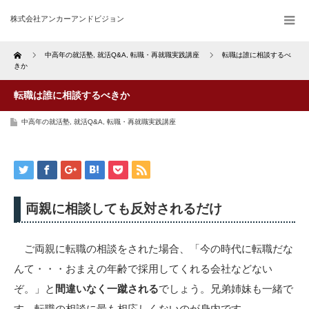
株式会社アンカーアンドビジョン
Home
中高年の就活塾
,
就活Q&A
,
転職・再就職実践講座
転職は誰に相談するべ
きか
転職は誰に相談するべきか
中高年の就活塾
,
就活Q&A
,
転職・再就職実践講座
両親に相談しても反対されるだけ
ご両親に転職の相談をされた場合、「今の時代に転職だな
んて・・・おまえの年齢で採用してくれる会社などない
ぞ。」と
間違いなく一蹴される
でしょう。兄弟姉妹も一緒で