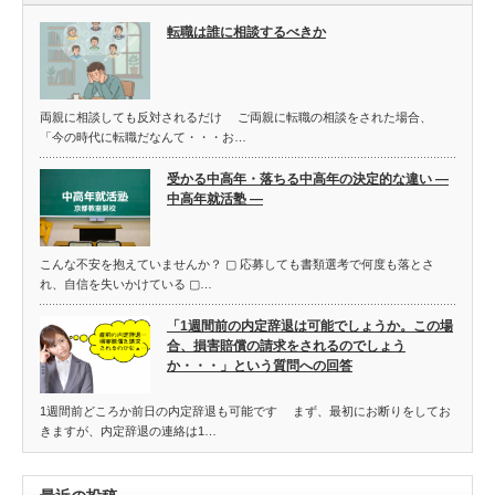
転職は誰に相談するべきか
両親に相談しても反対されるだけ ご両親に転職の相談をされた場合、
「今の時代に転職だなんて・・・お…
受かる中高年・落ちる中高年の決定的な違い ―
中高年就活塾 ―
こんな不安を抱えていませんか？ ▢ 応募しても書類選考で何度も落とさ
れ、自信を失いかけている ▢…
「1週間前の内定辞退は可能でしょうか。この場
合、損害賠償の請求をされるのでしょう
か・・・」という質問への回答
1週間前どころか前日の内定辞退も可能です まず、最初にお断りをしてお
きますが、内定辞退の連絡は1…