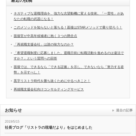
最近の投稿
ネガティブな退職理由を、強力な志望動機に変える技術。「一貫性」があ
なたの転職の武器になる！
このメソッドを知らないと落ちる！面接はSTARメソッドで乗り切ろう！
面接官が中高年候補者に抱く３つの懸念点
「再就職支援会社」は誰の味方なのか？
「希望退職制度に応募しました。退職日前に転職活動を進めるのは違法で
すか？」という質問への回答
面接では、できるなら「できる証拠」を示し、できないなら「努力する姿
勢」を示すべし！
黒字リストラ時代を勝ち抜くためにやるべきこと！
再就職支援会社向けコンサルティングサービス
お知らせ
過去の記事
2019/5/15
社長ブログ「リストラの現場だより」をはじめました