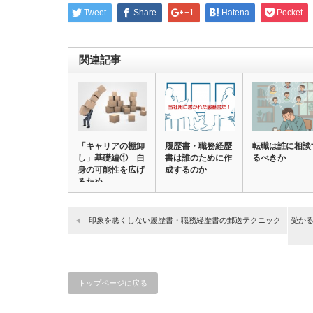
Tweet
Share
+1
Hatena
Pocket
関連記事
「キャリアの棚卸
履歴書・職務経歴
転職は誰に相談
し」基礎編① 自
書は誰のために作
るべきか
身の可能性を広げ
成するのか
るため…
印象を悪くしない履歴書・職務経歴書の郵送テクニック
受かる
トップページに戻る