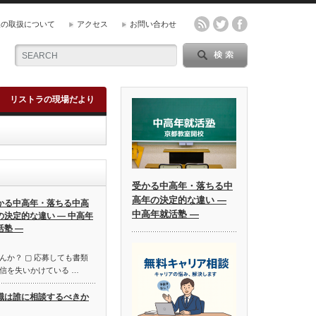
報の取扱について
アクセス
お問い合わせ
リストラの現場だより
受かる中高年・落ちる中
高年の決定的な違い ―
かる中高年・落ちる中高
中高年就活塾 ―
の決定的な違い ― 中高年
活塾 ―
んか？ ▢ 応募しても書類
信を失いかけている …
職は誰に相談するべきか