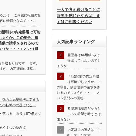
一人で考え続けることに
限界を感じたならば、ま
れるだけ ご両親に転職の相
代に転職だなんて・・…
ずはご相談ください
1週間前の内定辞退は可能
しょうか。この場合、損
人気記事ランキング
賠償の請求をされるので
ょうか・・・」という質
1
履歴書はA4用紙2枚で
提出してもよいのでし
定辞退も可能です まず、
ょうか
すが、内定辞退の連絡…
2
「1週間前の内定辞退
は可能でしょうか。こ
の場合、損害賠償の請求をさ
れるのでしょうか・・・」と
いう質問への回答
、強力な志望動機に変える
たの転職の武器になる！
3
希望退職制度だからと
と落ちる！面接はSTARメソ
いって希望が叶うとは
限らない
抱く３つの懸念点
4
内定辞退の連絡は「手
紙」で十分です