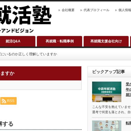
会社概要
代表プロフィール
個人情
就活Q&A
再就職・転職事例
再就職支援会社向け
置にいるのか正しく理解していますか
ピックアップ記事
いますか
受
年
就
RSS
こんな不安を抱えていませ
選考で何度も落とされ、自
解する
転