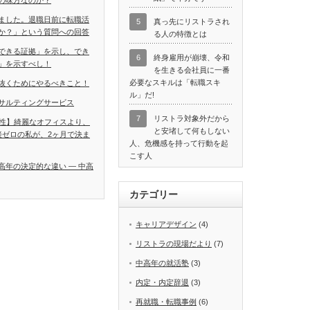
の味方なのか？
ました。退職日前に転職活
5
真っ先にリストラされ
か？」という質問への回答
る人の特徴とは
できる証拠」を示し、でき
6
終身雇用が崩壊、令和
」を示すべし！
を生きる会社員に一番
必要なスキルは「転職スキ
抜くためにやるべきこと！
ル」だ!
サルティングサービス
7
リストラ対象外だから
男性】綺麗なオフィスより、
と安堵して何もしない
接ゼロの私が、2ヶ月で決ま
人、危機感を持って行動を起
こす人
高年の決定的な違い ― 中高
カテゴリー
キャリアデザイン
(4)
リストラの現場だより
(7)
中高年の就活塾
(3)
内定・内定辞退
(3)
再就職・転職事例
(6)