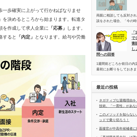
歩一歩確実に上がって行かねばなりませ
両親に相談しても反対さ
」
を決めるところから始まります。転進タ
談をされた場合、「今の時
類を作成して求人企業に
「応募」
します。
「
格すると
「内定」
となります。給与や労働
で
害
し
問への回答
1週間前どころか前日の内
最初にお断りをしておきま
最近の投稿
ネガティブな退職理由を
技術。「一貫性」があな
このメソッドを知らない
ッドで乗り切ろう！
面接官が中高年候補者に