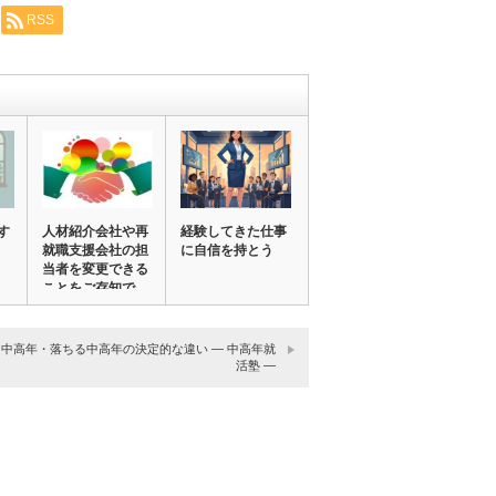
RSS
す
人材紹介会社や再
経験してきた仕事
就職支援会社の担
に自信を持とう
当者を変更できる
ことをご存知で
す…
中高年・落ちる中高年の決定的な違い ― 中高年就
活塾 ―