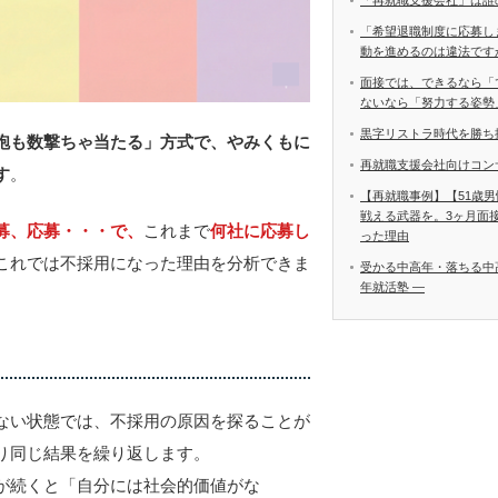
「再就職支援会社」は誰
「希望退職制度に応募し
動を進めるのは違法です
面接では、できるなら「
ないなら「努力する姿勢
黒字リストラ時代を勝ち
砲も数撃ちゃ当たる」方式で、やみくもに
再就職支援会社向けコン
す
。
【再就職事例】【51歳
戦える武器を。3ヶ月面
募、応募・・・で、
これまで
何社に応募し
った理由
これでは不採用になった理由を分析できま
受かる中高年・落ちる中
年就活塾 ―
ない状態では、不採用の原因を探ることが
り同じ結果を繰り返します。
が続くと「自分には社会的価値がな