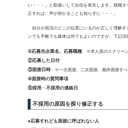
い・・・」と勘違いして自信を喪失します。就職タ
正すれば、声が掛かることも知らずに・・・。
自分が就活のどこの位置にいるのか正しく理解す
ンでも手帳でも媒体は何でもよいのですが、下記項
①応募先企業名、応募職種
※求人票のスクリーン
②応募した日付
③面接日時
※一次面接、二次面接、最終面接すべ
④面接時の質問事項
⑤採用・不採用の連絡日
不採用の原因を探り修正する
●
応募すれども面接に呼ばれない人