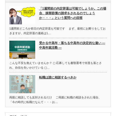
「1週間前の内定辞退は可能でしょうか。この場
合、損害賠償の請求をされるのでしょう
か・・・」という質問への回答
1週間前どころか前日の内定辞退も可能です まず、最初にお断りをしてお
きますが、内定辞退の連絡は1…
受かる中高年・落ちる中高年の決定的な違い ―
中高年就活塾 ―
こんな不安を抱えていませんか？ ▢ 応募しても書類選考で何度も落とさ
れ、自信を失いかけている ▢…
転職は誰に相談するべきか
両親に相談しても反対されるだけ ご両親に転職の相談をされた場合、
「今の時代に転職だなんて・・・お…