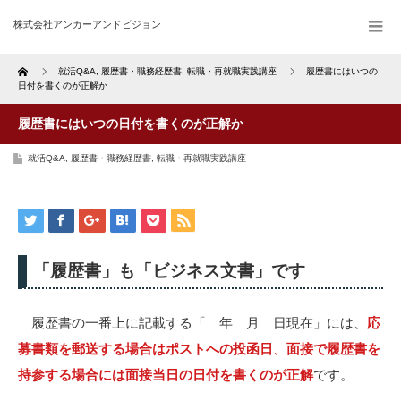
株式会社アンカーアンドビジョン
Home
就活Q&A
,
履歴書・職務経歴書
,
転職・再就職実践講座
履歴書にはいつの
日付を書くのが正解か
履歴書にはいつの日付を書くのが正解か
就活Q&A
,
履歴書・職務経歴書
,
転職・再就職実践講座
「履歴書」も「ビジネス文書」です
履歴書の一番上に記載する「 年 月 日現在」には、
応
募書類を郵送する場合はポストへの投函日
、
面接で履歴書を
持参する場合には面接当日の日付を書くのが正解
です。