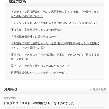
最近の投稿
ネガティブな退職理由を、強力な志望動機に変える技術。「一貫性」があ
なたの転職の武器になる！
このメソッドを知らないと落ちる！面接はSTARメソッドで乗り切ろう！
面接官が中高年候補者に抱く３つの懸念点
「再就職支援会社」は誰の味方なのか？
「希望退職制度に応募しました。退職日前に転職活動を進めるのは違法で
すか？」という質問への回答
面接では、できるなら「できる証拠」を示し、できないなら「努力する姿
勢」を示すべし！
黒字リストラ時代を勝ち抜くためにやるべきこと！
再就職支援会社向けコンサルティングサービス
お知らせ
過去の記事
2019/5/15
社長ブログ「リストラの現場だより」をはじめました