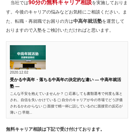
90分の無料キャリア相談
当社では
を実施しておりま
す。今後のキャリアの悩みなどお気軽にご相談ください。ま
中高年就活塾
た、転職・再就職でお困りの方は
を運営して
おりますので入塾をご検討いただければと思います。
2020.12.02
受かる中高年・落ちる中高年の決定的な違い ― 中高年就活
塾 ―
こんな不安を抱えていませんか？ ▢ 応募しても書類選考で何度も落と
され、自信を失いかけている ▢ 自分のキャリアが今の市場でどう評価
されるかわからない ▢ 面接で精一杯に話しているのに面接官の反応が
薄い ▢ 早期...
無料キャリア相談は下記で受け付けております。