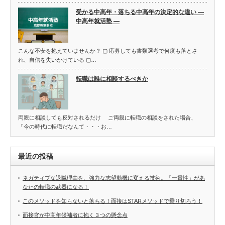
受かる中高年・落ちる中高年の決定的な違い ―
中高年就活塾 ―
こんな不安を抱えていませんか？ ▢ 応募しても書類選考で何度も落とさ
れ、自信を失いかけている ▢…
転職は誰に相談するべきか
両親に相談しても反対されるだけ ご両親に転職の相談をされた場合、
「今の時代に転職だなんて・・・お…
最近の投稿
ネガティブな退職理由を、強力な志望動機に変える技術。「一貫性」があ
なたの転職の武器になる！
このメソッドを知らないと落ちる！面接はSTARメソッドで乗り切ろう！
面接官が中高年候補者に抱く３つの懸念点