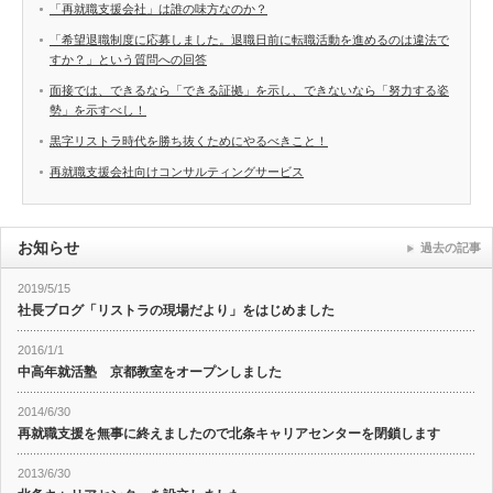
「再就職支援会社」は誰の味方なのか？
「希望退職制度に応募しました。退職日前に転職活動を進めるのは違法で
すか？」という質問への回答
面接では、できるなら「できる証拠」を示し、できないなら「努力する姿
勢」を示すべし！
黒字リストラ時代を勝ち抜くためにやるべきこと！
再就職支援会社向けコンサルティングサービス
お知らせ
過去の記事
2019/5/15
社長ブログ「リストラの現場だより」をはじめました
2016/1/1
中高年就活塾 京都教室をオープンしました
2014/6/30
再就職支援を無事に終えましたので北条キャリアセンターを閉鎖します
2013/6/30