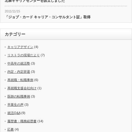
北条キャリアセンターを設立しました
2011/11/15
「ジョブ・カード キャリア・コンサルタント証」取得
カテゴリー
キャリアデザイン
(4)
リストラの現場だより
(7)
中高年の就活塾
(3)
内定・内定辞退
(3)
再就職・転職事例
(6)
再就職支援会社向け
(1)
医師の転職事例
(3)
卒業生の声
(3)
就活Q&A
(9)
履歴書・職務経歴書
(14)
応募
(4)