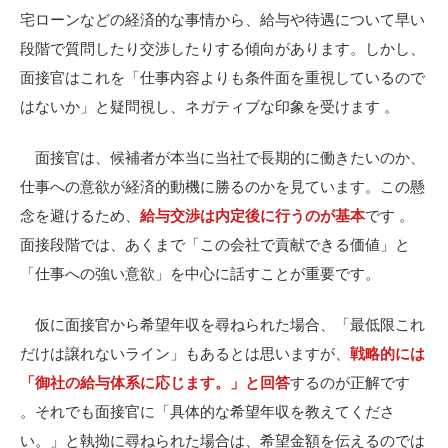
宅ローンなどの経済的な事情から、給与や待遇について早い
段階で質問したり交渉したりする傾向があります。しかし、
面接官はこれを「仕事内容よりも条件面を重視しているので
はないか」と疑問視し、ネガティブな印象を受けます 。
面接官は、候補者が本当に当社で長期的に働きたいのか、
仕事への意欲が経済的動機に勝るのかを見ています。この懸
念を避けるため、
給与交渉は内定後に行うのが基本
です 。
面接段階では、あくまで「この会社で貢献できる価値」と
「仕事への強い意欲」を中心に話すことが重要です。
仮に面接官から希望年収を尋ねられた場合、「最低限これ
だけは譲れないライン」もあるとは思いますが、
戦略的には
「御社の給与体系に応じます。」と回答
するのが正解です
。
それでも面接官に「具体的な希望年収を教えてくださ
い。」と執拗に尋ねられた場合は、希望金額を伝えるのでは