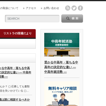
報の取扱について
アクセス
お問い合わせ
リストラの現場だより
受かる中高年・落ちる中
高年の決定的な違い ―
かる中高年・落ちる中高
中高年就活塾 ―
の決定的な違い ― 中高年
活塾 ―
んか？ ▢ 応募しても書類
信を失いかけている ▢…
職は誰に相談するべきか