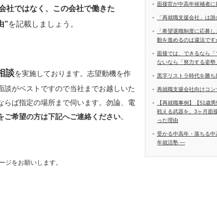
面接官が中高年候補者に
会社ではなく、この会社で働きた
「再就職支援会社」は誰
由”
を記載しましょう。
「希望退職制度に応募し
動を進めるのは違法です
面接では、できるなら「
ないなら「努力する姿勢
相談
を実施しております。志望動機を作
黒字リストラ時代を勝ち
面談がベストですので当社までお越しいた
再就職支援会社向けコン
ならば指定の場所まで伺います。勿論、電
【再就職事例】【51歳
戦える武器を。3ヶ月面
をご希望の方は下記へご連絡ください
。
った理由
受かる中高年・落ちる中
年就活塾 ―
ージをお願いします。