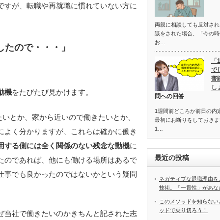
ですが、転職や再就職に慣れていない方に
両親に相談しても反対さ
談をされた場合、「今の時
お…
したので・・・」
「
で
害
し
動機
をたびたび見かけます。
問への回答
1週間前どころか前日の内
たいとか、家から近いので働きたいとか、
最初にお断りをしておきま
1…
によく分かりますが、これらは確かに働き
用する側には全く関係のない残念な動機
に
最近の投稿
たのであれば、他にも働ける場所はあるで
仕事でも良かったのではないかという疑問
ネガティブな退職理由を
技術。「一貫性」があな
このメソッドを知らない
ッドで乗り切ろう！
ぜ当社で働きたいのかきちんと記された志