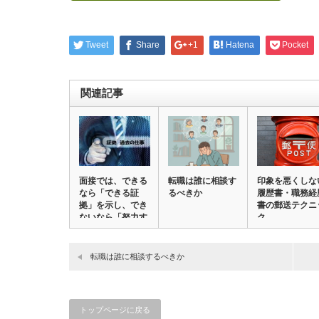
Tweet
Share
+1
Hatena
Pocket
関連記事
面接では、できる
転職は誰に相談す
印象を悪くしな
なら「できる証
るべきか
履歴書・職務経
拠」を示し、でき
書の郵送テクニ
ないなら「努力す
ク
る…
転職は誰に相談するべきか
トップページに戻る