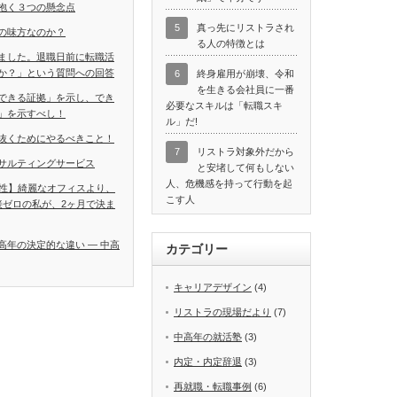
抱く３つの懸念点
5
真っ先にリストラされ
の味方なのか？
る人の特徴とは
ました。退職日前に転職活
か？」という質問への回答
6
終身雇用が崩壊、令和
を生きる会社員に一番
できる証拠」を示し、でき
必要なスキルは「転職スキ
」を示すべし！
ル」だ!
抜くためにやるべきこと！
7
リストラ対象外だから
サルティングサービス
と安堵して何もしない
人、危機感を持って行動を起
男性】綺麗なオフィスより、
こす人
接ゼロの私が、2ヶ月で決ま
高年の決定的な違い ― 中高
カテゴリー
キャリアデザイン
(4)
リストラの現場だより
(7)
中高年の就活塾
(3)
内定・内定辞退
(3)
再就職・転職事例
(6)