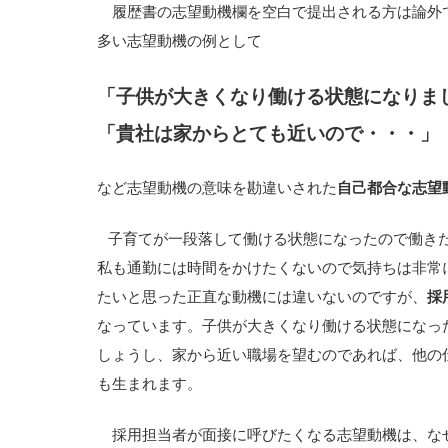
履歴書の志望動機欄を空白で提出される方は論外
多い志望動機の例として
「子供が大きくなり働ける状態になりま
「貴社は家からとても近いので・・・」
など志望動機の意味を勘違いされた
自己都合な志望
子育てが一段落して働ける状態になったので働き
私も通勤には時間をかけたくないので気持ちは非常
たいと思った正直な動機には違いないのですが、
採
なっています。子供が大きくなり働ける状態になっ
しょうし、家から近い職場を望むのであれば、他の
も生まれます。
採用担当者が面接に呼びたくなる志望動機は、な