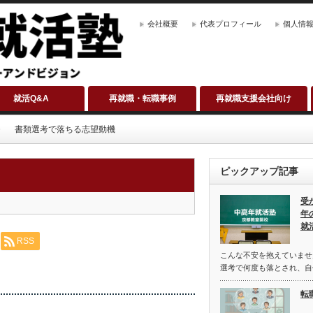
会社概要
代表プロフィール
個人情
就活Q&A
再就職・転職事例
再就職支援会社向け
書類選考で落ちる志望動機
ピックアップ記事
受
年
就
RSS
こんな不安を抱えていませ
選考で何度も落とされ、自
転