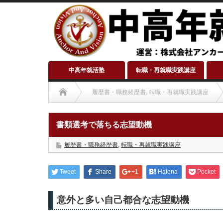
中高年就活塾
転職・再就職実践講座
履歴書・職務経歴書
,
転職・再就職実践講座
書類選考で落ちる志望動機
履歴書・職務経歴書
,
転職・再就職実践講座
Tweet
Share
+1
Hatena
Pocket
意外と多い自己都合な志望動機