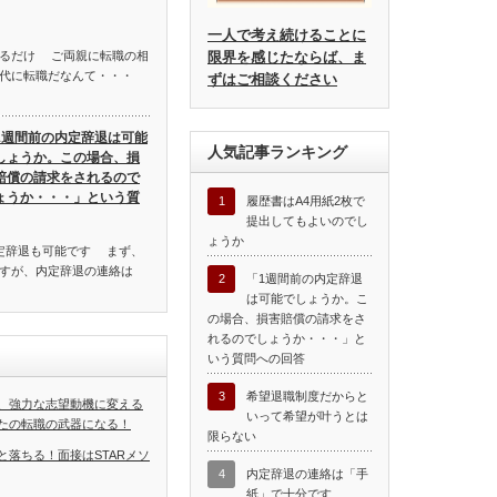
一人で考え続けることに
限界を感じたならば、ま
れるだけ ご両親に転職の相
代に転職だなんて・・・
ずはご相談ください
1週間前の内定辞退は可能
人気記事ランキング
しょうか。この場合、損
賠償の請求をされるので
ょうか・・・」という質
1
履歴書はA4用紙2枚で
提出してもよいのでし
ょうか
定辞退も可能です まず、
すが、内定辞退の連絡は
2
「1週間前の内定辞退
は可能でしょうか。こ
の場合、損害賠償の請求をさ
れるのでしょうか・・・」と
いう質問への回答
3
希望退職制度だからと
、強力な志望動機に変える
いって希望が叶うとは
たの転職の武器になる！
限らない
と落ちる！面接はSTARメソ
4
内定辞退の連絡は「手
紙」で十分です