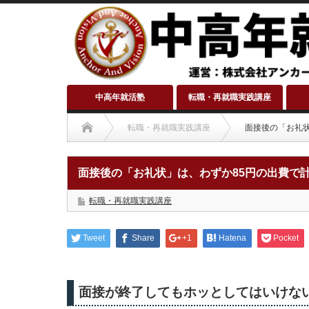
中高年就活塾
転職・再就職実践講座
転職・再就職実践講座
面接後の「お礼状
面接後の「お礼状」は、わずか85円の出費で
転職・再就職実践講座
Tweet
Share
+1
Hatena
Pocket
面接が終了してもホッとしてはいけない