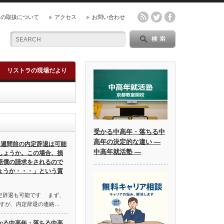
報の取扱について
アクセス
お問い合わせ
リストラの現場だより
受かる中高年・落ちる中
高年の決定的な違い ―
1週間前の内定辞退は可能
中高年就活塾 ―
しょうか。この場合、損
賠償の請求をされるので
ょうか・・・」という質
定辞退も可能です まず、
すが、内定辞退の連絡…
かる中高年・落ちる中高