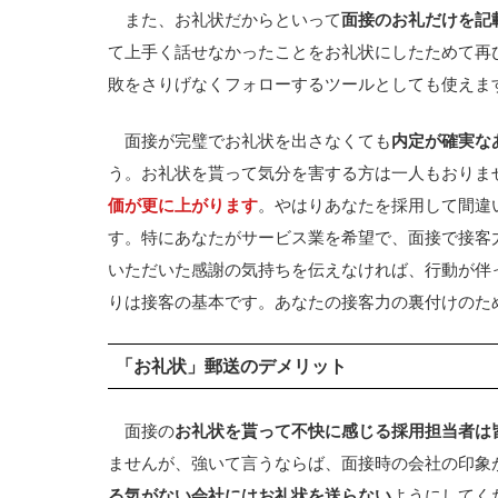
また、お礼状だからといって
面接のお礼だけを記
て上手く話せなかったことをお礼状にしたためて再
敗をさりげなくフォローするツールとしても使えま
面接が完璧でお礼状を出さなくても
内定が確実な
う。お礼状を貰って気分を害する方は一人もおりま
価が更に上がります
。やはりあなたを採用して間違
す。特にあなたがサービス業を希望で、面接で接客
いただいた感謝の気持ちを伝えなければ、行動が伴
りは接客の基本です。あなたの接客力の裏付けのた
「お礼状」郵送のデメリット
面接の
お礼状を貰って不快に感じる採用担当者は
ませんが、強いて言うならば、面接時の会社の印象
る気がない会社にはお礼状を送らない
ようにしてく