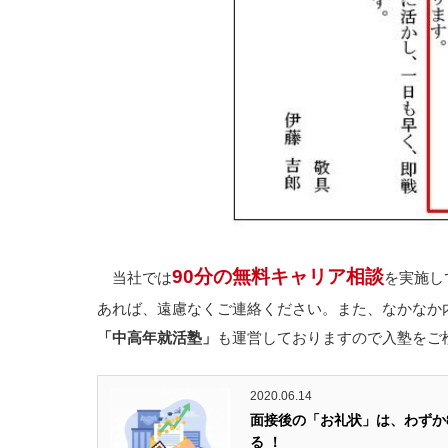
90分の無料キャリア相談
当社では
を実施し
あれば、遠慮なくご連絡ください。また、なかなか
「中高年就活塾」
も運営しておりますので入塾をご
2020.06.14
面接後の「お礼状」は、わずか
る ！