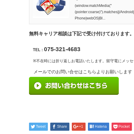
(window.matchMedia("
(pointer:coarse)").matches||/Androi
Phone|webOS|Bl...
無料キャリア相談は下記で受け付けております
075-321-4683
TEL :
※不在時には折り返しお電話いたします。留守電にメッセ
メールでのお問い合せはこちらよりお願いします
Tweet
Share
+1
Hatena
Pocket