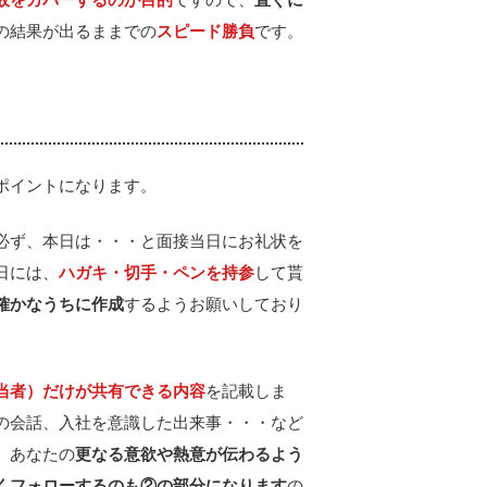
敗をカバーするのが目的
ですので、
直ぐに
の結果が出るままでの
スピード勝負
です。
ポイントになります。
必ず、本日は・・・と面接当日にお礼状を
日には、
ハガキ・切手・ペンを持参
して貰
確かなうちに作成
するようお願いしており
当者）だけが共有できる内容
を記載しま
の会話、入社を意識した出来事・・・など
、あなたの
更なる意欲や熱意が伝わるよう
くフォローするのも②の部分になります
の