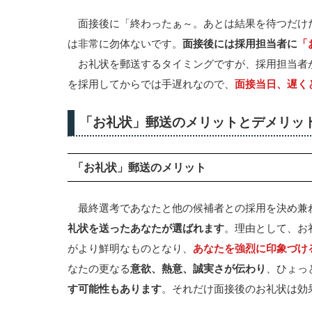
面接後に「終わったぁ～。あとは結果を待つだけ
は非常に勿体ないです。
面接後には採用担当者に
「
お礼状を郵送するタイミングですが、採用担当者
を採用してからでは手遅れなので、
面接当日、遅く
「お礼状」郵送のメリットとデメリッ
「お礼状」郵送のメリット
最終選考であなたと他の候補者との採用を決め兼
礼状を送ったあなたが選ばれます
。理由として、お
がより鮮明なものとなり、
あなたを強烈に印象づけ
なたの更なる
意欲、熱意、誠実さが伝わり
、ひょっ
す可能性もあります
。それだけ面接後のお礼状は効