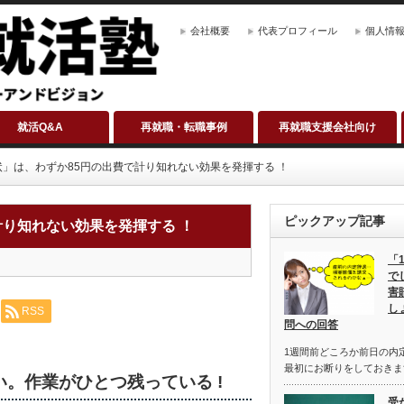
会社概要
代表プロフィール
個人情
就活Q&A
再就職・転職事例
再就職支援会社向け
」は、わずか85円の出費で計り知れない効果を発揮する ！
ピックアップ記事
計り知れない効果を発揮する ！
「
で
害
し
RSS
問への回答
1週間前どころか前日の内
最初にお断りをしておきま
。作業がひとつ残っている !
受