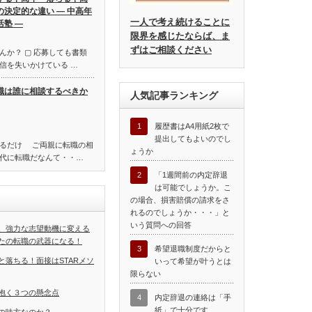
の決定的な違い ― 中高年
一人で考え続けることに
活塾 ―
限界を感じたならば、ま
ずはご相談ください
んか？ ▢ 応募しても書類
信を失いかけている …
職は誰に相談するべきか
人気記事ランキング
1
履歴書はA4用紙2枚で
提出してもよいのでし
れるだけ ご両親に転職の相
ょうか
代に転職だなんて・・…
2
「1週間前の内定辞退
は可能でしょうか。こ
の場合、損害賠償の請求をさ
れるのでしょうか・・・」と
いう質問への回答
、強力な志望動機に変える
たの転職の武器になる！
3
希望退職制度だからと
と落ちる！面接はSTARメソ
いって希望が叶うとは
限らない
抱く３つの懸念点
4
内定辞退の連絡は「手
紙」で十分です