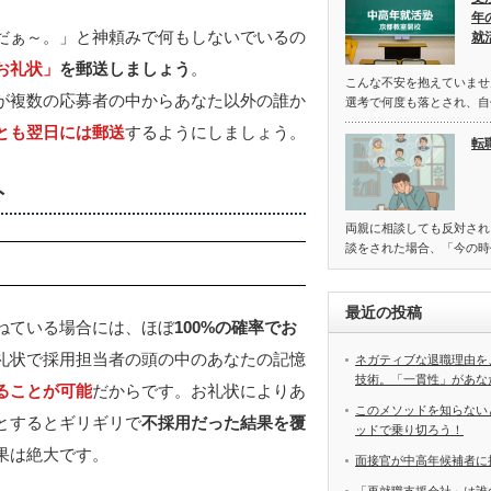
年
だぁ～。」と神頼みで何もしないでいるの
就
お礼状」
を郵送しましょう
。
こんな不安を抱えていませ
が複数の応募者の中からあなた以外の誰か
選考で何度も落とされ、自
とも翌日には郵送
するようにしましょう。
転
ト
両親に相談しても反対さ
談をされた場合、「今の時
最近の投稿
ねている場合には、ほぼ
100%の確率でお
礼状で採用担当者の頭の中のあなたの記憶
ネガティブな退職理由を
技術。「一貫性」があな
ることが可能
だからです。お礼状によりあ
このメソッドを知らない
とするとギリギリで
不採用だった結果を覆
ッドで乗り切ろう！
果は絶大です。
面接官が中高年候補者に