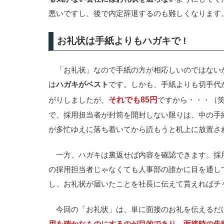
悪いですし、後で内定辞退するのも難しくなります
お礼状は手紙よりもハガキで !
「お礼状」なので手紙の方が相応しいのではない
は
ハガキがベスト
です。しかも、手紙よりも切手代が安
それでも85円
がりしましたが、
ですから・・・（
で、採用担当者が封筒を開封しない限りは、中の手
が多忙ゆえに落ち着いてから読もうと机上に放置さ
一方、ハガキは裏返せば内容を確認できます。採
の採用担当者じゃなくても人事部の誰かに目を通し
し、お礼状が届いたことを社長に伝えて貰えればチ
今回の「お礼状」は、単に面接のお礼を伝えるだ