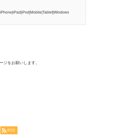
d|iPhone|iPad|iPod|Mobile|Tablet|Windows
。
ージをお願いします。
RSS