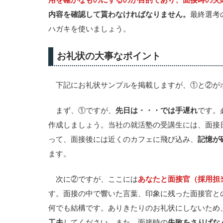
用を確かなものにするのが目的であり、面接時の失
内容を確認して貰わなければなりません。
最終選考
ハガキを使いましょう。
お礼状の大事なポイント
下記にお礼状サンプルを掲載しますが、①と②が
まず、①ですが、
先日は・・・では手遅れ
です。
作成しましょう。当社の就活塾の受講生には、面接
って、面接後には近くのカフェに飛び込み、
記憶が
ます。
次に②ですが、ここには
あなたと面接官（採用担
す。面接の中で響いた言葉、印象に残った面接官と
何でも結構です。ありきたりのお礼状にしないため
工夫
してください。また、面接時の
失敗をさりげな