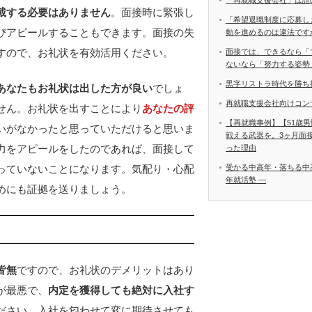
「再就職支援会社」は誰
載する必要はありません
。面接時に緊張し
「希望退職制度に応募し
びアピールすることもできます。面接の失
動を進めるのは違法です
すので、お礼状を有効活用ください。
面接では、できるなら「
ないなら「努力する姿勢
黒字リストラ時代を勝ち
あなたもお礼状は出した方が良い
でしょ
再就職支援会社向けコン
せん。お礼状を出すことにより
あなたの
評
【再就職事例】【51歳
いがなかったと思っていただけると思いま
戦える武器を。3ヶ月面
力をアピールをしたのであれば、面接して
った理由
受かる中高年・落ちる中
っていないことになります。気配り・心配
年就活塾 ―
めにも証拠を送りましょう。
皆無
ですので、お礼状のデメリットはあり
が最悪で、
内定を獲得しても絶対に入社す
ださい。入社を匂わせて変に期待させても