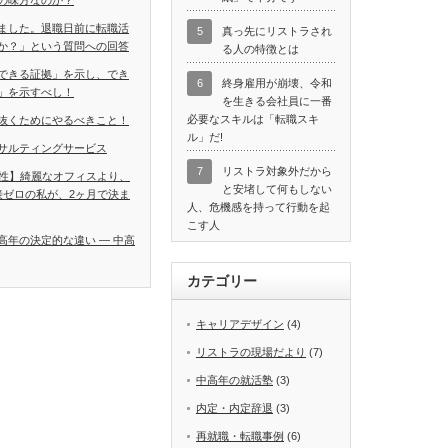
の味方なのか？
ました。退職日前に転職活
5
真っ先にリストラされ
か？」という質問への回答
る人の特徴とは
できる証拠」を示し、でき
6
終身雇用が崩壊、令和
」を示すべし！
を生きる会社員に一番
必要なスキルは「転職スキ
抜くためにやるべきこと！
ル」だ!
サルティングサービス
7
リストラ対象外だから
男性】綺麗なオフィスより、
と安堵して何もしない
接ゼロの私が、2ヶ月で決ま
人、危機感を持って行動を起
こす人
高年の決定的な違い ― 中高
カテゴリー
キャリアデザイン
(4)
リストラの現場だより
(7)
中高年の就活塾
(3)
内定・内定辞退
(3)
再就職・転職事例
(6)