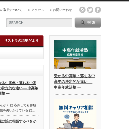
報の取扱について
アクセス
お問い合わせ
リストラの現場だより
受かる中高年・落ちる中
高年の決定的な違い ―
かる中高年・落ちる中高
中高年就活塾 ―
の決定的な違い ― 中高年
活塾 ―
んか？ ▢ 応募しても書類
信を失いかけている ▢…
職は誰に相談するべきか