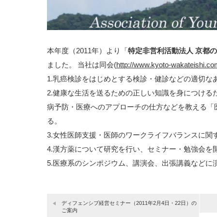
本年度（2011年）より「
特定非営利活動法人 京都
ました。
当社は同会(
http://www.kyoto-wakateishi.co
1.乳癌検診をはじめとする検診・健診などの適切な
2.健康な生活を送るための正しい知識を身につける
病予防・医療へのアプローチの仕方などを教える「
る。
3.女性医師支援・医師のワークライフバランスに関
4.漢方薬について研究を行い、セミナー・勉強会を
5.医療系のシンポジウム、講演会、出張講義などに
ディフェンシブ経営セミナー（2011年2月4日・22日）の
ご案内