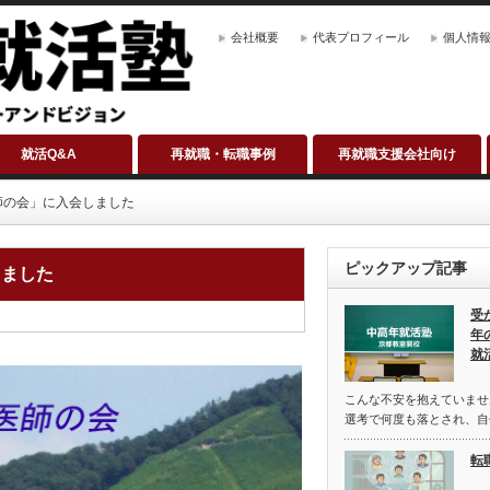
会社概要
代表プロフィール
個人情
就活Q&A
再就職・転職事例
再就職支援会社向け
師の会」に入会しました
ピックアップ記事
しました
受
年
就
こんな不安を抱えていませ
選考で何度も落とされ、自
転