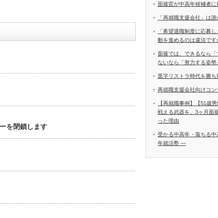
面接官が中高年候補者に
「再就職支援会社」は誰
「希望退職制度に応募し
動を進めるのは違法です
面接では、できるなら「
ないなら「努力する姿勢
黒字リストラ時代を勝ち
再就職支援会社向けコン
【再就職事例】【51歳
戦える武器を。3ヶ月面
った理由
ーを閉鎖します
受かる中高年・落ちる中
年就活塾 ―