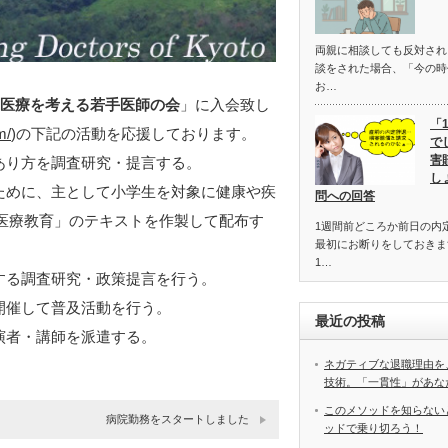
両親に相談しても反対さ
談をされた場合、「今の時
お…
の医療を考える若手医師の会
」に入会致し
「
m/
)の下記の活動を応援しております。
で
害
あり方を調査研究・提言する。
し
ために、主として小学生を対象に健康や疾
問への回答
医療教育」のテキストを作製して配布す
1週間前どころか前日の内
最初にお断りをしておきま
1…
する調査研究・政策提言を行う。
開催して普及活動を行う。
最近の投稿
演者・講師を派遣する。
ネガティブな退職理由を
技術。「一貫性」があな
このメソッドを知らない
病院勤務をスタートしました
ッドで乗り切ろう！