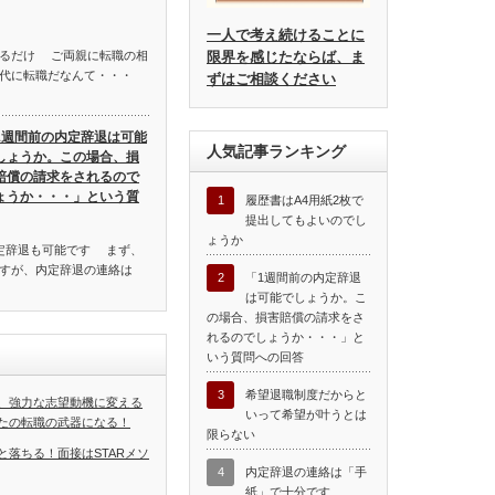
一人で考え続けることに
限界を感じたならば、ま
れるだけ ご両親に転職の相
代に転職だなんて・・・
ずはご相談ください
1週間前の内定辞退は可能
人気記事ランキング
しょうか。この場合、損
賠償の請求をされるので
ょうか・・・」という質
1
履歴書はA4用紙2枚で
提出してもよいのでし
ょうか
定辞退も可能です まず、
すが、内定辞退の連絡は
2
「1週間前の内定辞退
は可能でしょうか。こ
の場合、損害賠償の請求をさ
れるのでしょうか・・・」と
いう質問への回答
3
希望退職制度だからと
、強力な志望動機に変える
いって希望が叶うとは
たの転職の武器になる！
限らない
と落ちる！面接はSTARメソ
4
内定辞退の連絡は「手
紙」で十分です