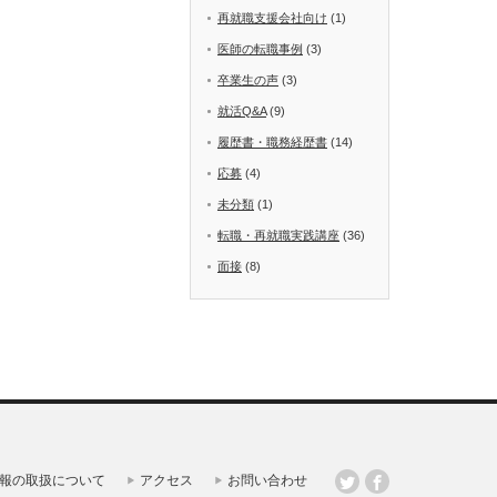
再就職支援会社向け
(1)
医師の転職事例
(3)
卒業生の声
(3)
就活Q&A
(9)
履歴書・職務経歴書
(14)
応募
(4)
未分類
(1)
転職・再就職実践講座
(36)
面接
(8)
報の取扱について
アクセス
お問い合わせ