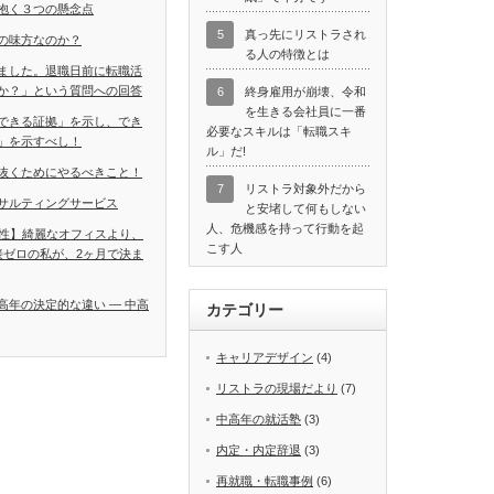
抱く３つの懸念点
5
真っ先にリストラされ
の味方なのか？
る人の特徴とは
ました。退職日前に転職活
か？」という質問への回答
6
終身雇用が崩壊、令和
を生きる会社員に一番
できる証拠」を示し、でき
必要なスキルは「転職スキ
」を示すべし！
ル」だ!
抜くためにやるべきこと！
7
リストラ対象外だから
サルティングサービス
と安堵して何もしない
人、危機感を持って行動を起
男性】綺麗なオフィスより、
こす人
接ゼロの私が、2ヶ月で決ま
高年の決定的な違い ― 中高
カテゴリー
キャリアデザイン
(4)
リストラの現場だより
(7)
中高年の就活塾
(3)
内定・内定辞退
(3)
再就職・転職事例
(6)