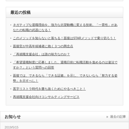
最近の投稿
ネガティブな退職理由を、強力な志望動機に変える技術。「一貫性」があ
なたの転職の武器になる！
このメソッドを知らないと落ちる！面接はSTARメソッドで乗り切ろう！
面接官が中高年候補者に抱く３つの懸念点
「再就職支援会社」は誰の味方なのか？
「希望退職制度に応募しました。退職日前に転職活動を進めるのは違法で
すか？」という質問への回答
面接では、できるなら「できる証拠」を示し、できないなら「努力する姿
勢」を示すべし！
黒字リストラ時代を勝ち抜くためにやるべきこと！
再就職支援会社向けコンサルティングサービス
お知らせ
過去の記事
2019/5/15