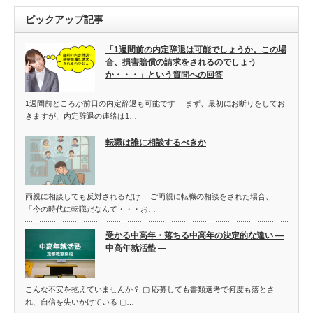
ピックアップ記事
「1週間前の内定辞退は可能でしょうか。この場
合、損害賠償の請求をされるのでしょう
か・・・」という質問への回答
1週間前どころか前日の内定辞退も可能です まず、最初にお断りをしてお
きますが、内定辞退の連絡は1…
転職は誰に相談するべきか
両親に相談しても反対されるだけ ご両親に転職の相談をされた場合、
「今の時代に転職だなんて・・・お…
受かる中高年・落ちる中高年の決定的な違い ―
中高年就活塾 ―
こんな不安を抱えていませんか？ ▢ 応募しても書類選考で何度も落とさ
れ、自信を失いかけている ▢…