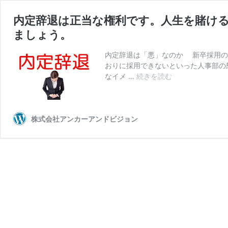
内定辞退は正当な権利です。人生を賭け
ましょう。
内定辞退は「悪」なのか 新卒採用の
おりに採用できないといった人事部の
内
なイメ …
続きを読む
定
辞
退
は
株式会社アンカーアンドビジョン
正
当
な
権
利
で
す。
人
生
を